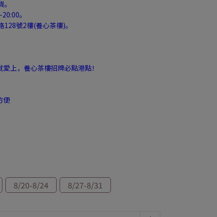
貨。
-20:00。
128號2樓(養心茶樓)。
就愛上，養心茶樓招牌必點港點！
方便
8/20-8/24
8/27-8/31