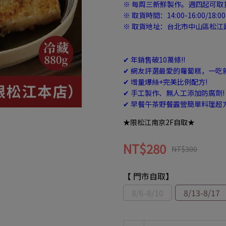
※ 每周三新鮮製作。週四起可取
※ 取貨時間：14:00-16:00/18:00
※ 取貨地址：台北市中山區松江路
✔ 年銷售破10萬條!!
✔ 網友評選最愛的蘿蔔糕，一吃
✔ 增量爆絲+完美比例配方!
✔ 手工製作、無人工添加防腐劑!
✔ 早餐午茶野餐露營簡單料理超
★限松江南京2F自取★
NT$280
NT$300
【 門市自取】
8/6-8/10
8/13-8/17