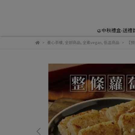
🥮中秋禮盒-送禮
養心茶樓
,
全部商品
,
全素vegan
,
低溫商品
【預