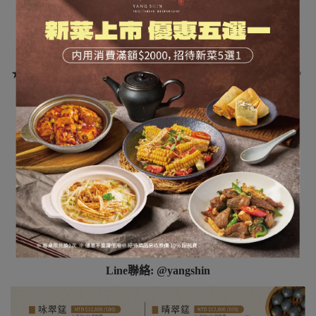
★菜色依當令食材為主，可能略有變更
。
★特殊體質不適之食材敬請於訂席時告知服務人員
。
★每桌十位，若需增加人數，另可加人加量，依人數計價
。
★如需自備酒類
，每桌酌收開瓶費$500
。
(不限酒種與瓶數
，請於訂席時告知酒種以便準備酒杯)
★
敬請預付訂金保留席次：每桌訂金$2500
訂金匯款資訊(點選)
請先訂位再匯款
匯款完成後請告知
【
您的匯款帳號後五碼】以便查詢入帳
電話連絡: 02-2542-8828
Line聯絡: @yangshin