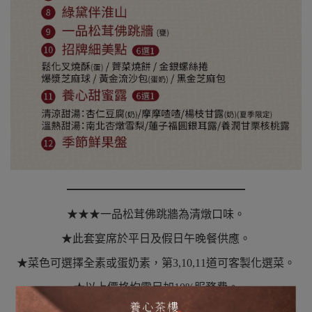
━━━━━━━━
━━━━━━━━
★
★★一品松茸佛跳牆為清燉口味
。
★此套宴席於平日及假日午晚餐供應
。
★菜色可選擇全素或蛋奶素，第3,10,11道可客製化選菜
。
★以上價格均需另加10%服務費
。
★桌菜屬功夫菜色，敬請3天前預訂，並請預付訂金
。