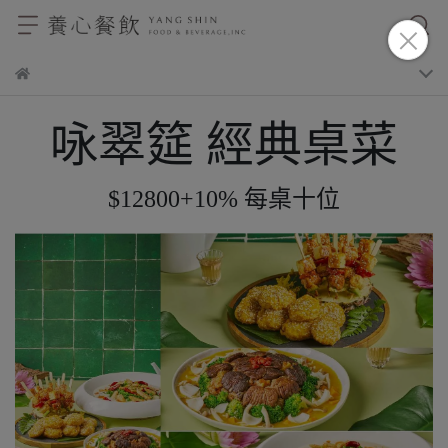
咏翠筵 經典桌菜
$12800+10% 每桌十位