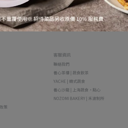
養心燒賣皇(全素5入)
港式翠玉春捲(全素5入)
NT$128
NT$188
NT$190
NT$198
客服資訊
聯絡我們
養心茶樓 | 蔬食飲茶
YACHE | 韓式蔬食
養心沙龍 | 上海蔬食‧點心
NOZOMI BAKERY | 禾波制所
政策