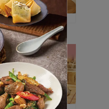
芝麻滿溢2024新上架
)
芝芝黑金包(全素6入)
NT$150
味
✔ 排隊港點 手工製作