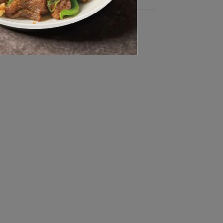
香椿荷葉飯(全素4入)
NT$250
NT$299