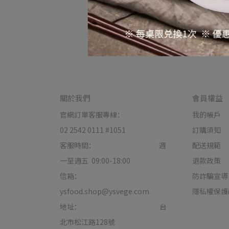
關於我們
會員權益
官網訂單客服專線：                                         
我的帳戶
02 2542 0111 #1051
訂購須知
客服時間：                                         週
配送規範
一至週五  09:00-18:00
退款政策
信箱：
防詐騙宣導
ysfood.shop@ysvege.com
隱私權保護
地址：                                                   台
北市松江路128號