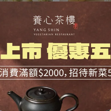
人氣NO.1
養心必吃好味道
鮮蔬小籠包(全素12入)
噗滋小籠包(全素12入)
NT$220
NT$220
NT$325
NT$265