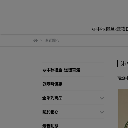
🥮中秋禮盒-送禮
港式點心
港
🥮中秋禮盒-送禮首選
預設
⏰限時優惠
全系列商品
關於養心
最新動態