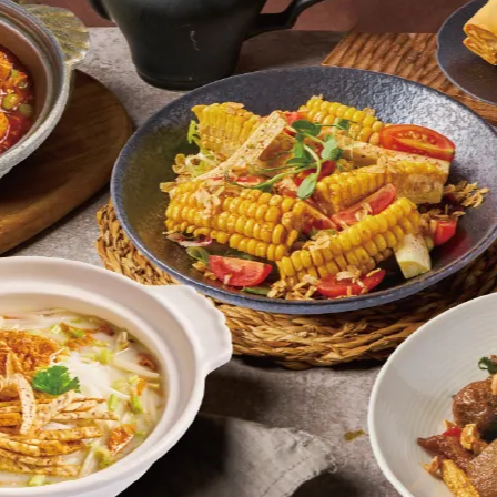
經典人氣港點
大受好評人氣甜點
累積銷售20萬顆
會爆漿的流沙包
蜜汁叉燒包(全素6入)
黃金爆漿流沙包(奶蛋素6入
滿溢流沙 甜鹹好滋味
NT$150
NT$150
小清新的燒賣皇
✔ 不用到香港也能吃到的好港