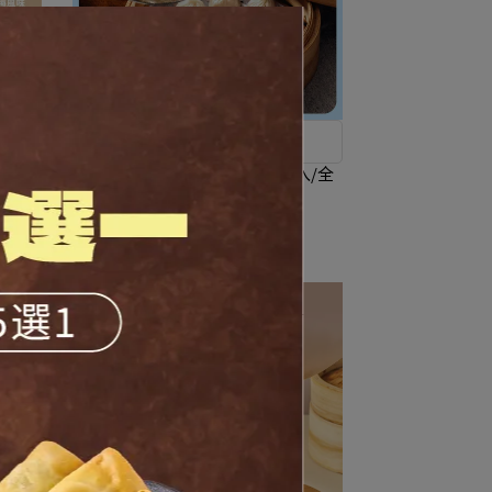
養心必吃好味道
【加購價＄79】爆漿小籠包(5入/全
素)
NT$110
NT$150